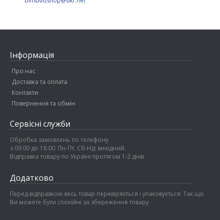
bimbudshop@ukr.net
Інформація
Про нас
Доставка та оплата
Контакти
Повернення та обмін
Сервісні служби
Обробка замовлень по телефону
з 09:00 до 18:00. Пн-Пт. Сб-Нд: вихідний.
Відправка товару по Україні протягом 1-2 днів
Додатково
Перед відправкою весь товар перевіряється і упаковується. Так що
Ви можете бути спокійні за збереження товару