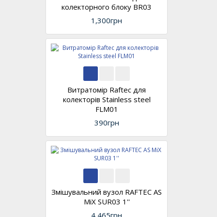
колекторного блоку BR03
1,300грн
Витратомір Raftec для
колекторів Stainless steel
FLM01
390грн
Змішувальний вузол RAFTEC AS
MiX SUR03 1''
4,465грн