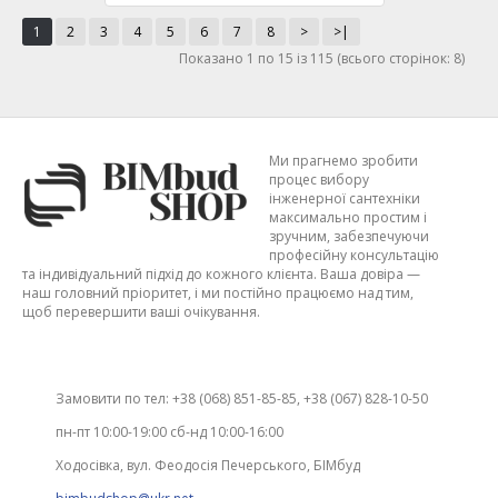
1
2
3
4
5
6
7
8
>
>|
Показано 1 по 15 із 115 (всього сторінок: 8)
Ми прагнемо зробити
процес вибору
інженерної сантехніки
максимально простим і
зручним, забезпечуючи
професійну консультацію
та індивідуальний підхід до кожного клієнта. Ваша довіра —
наш головний пріоритет, і ми постійно працюємо над тим,
щоб перевершити ваші очікування.
Замовити по тел: +38 (068) 851-85-85, +38 (067) 828-10-50
пн-пт 10:00-19:00 сб-нд 10:00-16:00
Ходосівка, вул. Феодосія Печерського, БІМбуд