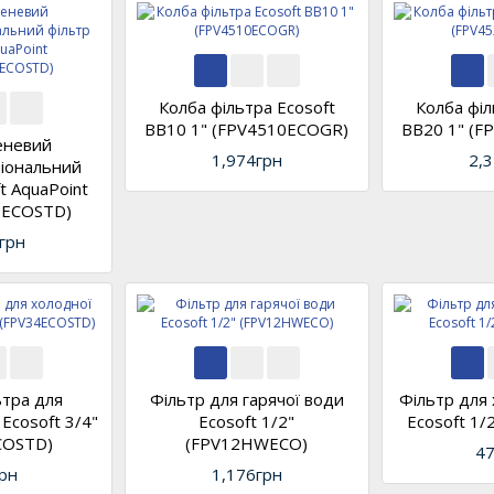
Колба фільтра Ecosoft
Колба філ
BB10 1" (FPV4510ECOGR)
ВВ20 1" (
еневий
1,974грн
2,
іональний
t AquaPoint
SECOSTD)
грн
ьтра для
Фільтр для гарячої води
Фільтр для
Ecosoft 3/4"
Ecosoft 1/2"
Ecosoft 1/
COSTD)
(FPV12HWECO)
47
рн
1,176грн