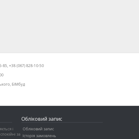
-85, +38 (067) 828-10-50
00
ького, БІМбуд
Обліковий запис
ється і
Обліковий запис
спокійні за
Історія замовлень