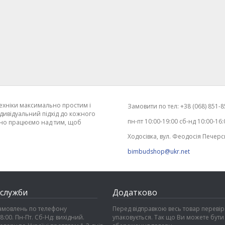
ехніки максимально простим і
Замовити по тел: +38 (068) 851-85
дивідуальний підхід до кожного
пн-пт 10:00-19:00 сб-нд 10:00-16:
ійно працюємо над тим, щоб
Ходосівка, вул. Феодосія Печерс
bimbudshop@ukr.net
 служби
Додатково
амовлень по телефону
Перед відправкою весь товар перевіря
18:00. Пн-Пт. Сб-Нд: вихідний.
упаковується. Так що Ви можете бути 