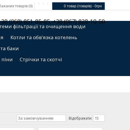
ажаних товарів (0)
0 товар (товарів) - 0грн
8 (068) 851-85-85, +38 (067) 828-10-50
теми фільтрації та очищення води
ня
Котли та обв'язка котелень
 та баки
, піни
Стрічки та скотчі
За замовчуванням
15
Відображати: