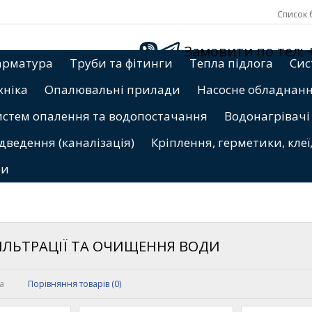
Список б
Замовити по тел: +3
арматура
Труби та фітинги
Тепла підлога
Сис
хніка
Опалювальні прилади
Насосне обладнан
истем опалення та водопостачання
Водонагрівачі
дведення (каналізація)
Кріплення, герметики, клеї
ри
ІЛЬТРАЦІЇ ТА ОЧИЩЕННЯ ВОДИ
ка
Порівняння товарів (0)