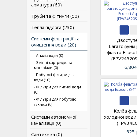
арматура (60)
Труби та фітинги (50)
Тепла підлога (230)
Системи фільтрації та
Двоступ
очищення води (20)
багатофункц
фільтр Ecosof
- Аналіз води (0)
(FPV24520
- Змінні картриджі та
6,804
матеріали (0)
- Побутові фільтри для
води (10)
- Фільтри для питної води
(0)
- Фільтри для побутової
техніки (0)
Колба філ
Системи автономної
холодної води 
каналізації (0)
(FPV34E
525г
Сантехніка (0)