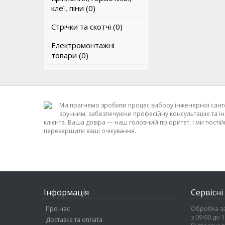
клеї, піни (0)
Стрічки та скотчі (0)
Електромонтажні
товари (0)
Ми прагнемо зробити процес вибору інженерної сант
зручним, забезпечуючи професійну консультацію та ін
клієнта. Ваша довіра — наш головний пріоритет, і ми пост
перевершити ваші очікування.
Інформація
Сервісні
Про нас
Обробка з
з 09:00 до 
Доставка та оплата