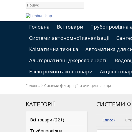
Головна
Всі товари
Трубопровідна 
Системи автономної каналізації
Санте
Кліматична техніка
Автоматика для с
Альтернативні джерела енергії
Водові
Електромонтажні товари
Акціїні това
Головна
>
Системи фільтрації та очищення води
КАТЕГОРІЇ
СИСТЕМИ Ф
Всі товари (221)
Список
Сіт
Трубопровідна