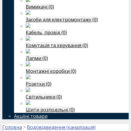
Вимикачі (0)
Засоби для електромонтажу (0)
Кабель, провід (0)
Комутація та керування (0)
Лапми (0)
Монтажні коробки (0)
Розетки (0)
Світильники (0)
Щити розподільні (0)
Акціїні товари
Головна
>
Водовідведення (каналізація)