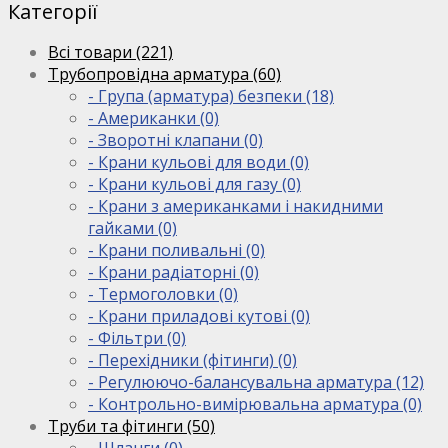
Категорії
Всі товари (221)
Трубопровідна арматура (60)
- Група (арматура) безпеки (18)
- Американки (0)
- Зворотні клапани (0)
- Крани кульові для води (0)
- Крани кульові для газу (0)
- Крани з американками і накидними
гайками (0)
- Крани поливальні (0)
- Крани радіаторні (0)
- Термоголовки (0)
- Крани приладові кутові (0)
- Фільтри (0)
- Перехідники (фітинги) (0)
- Регулюючо-балансувальна арматура (12)
- Контрольно-вимірювальна арматура (0)
Труби та фітинги (50)
- Шланги (0)