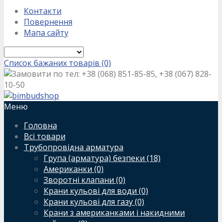
Контакти
Повернення
Мапа сайту
Список бажаних товарів (0)
Замовити по тел: +38 (068) 851-85-85, +38 (067) 828-
10-50
Меню
Головна
Всі товари
Трубопровідна арматура
Група (арматура) безпеки (18)
Американки (0)
Зворотні клапани (0)
Крани кульові для води (0)
Крани кульові для газу (0)
Крани з американками і накидними