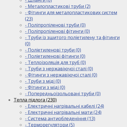
- Металопластикові труби (2)
- Фітинги для металопластикових систем
(23)
- Поліпропіленові труби (0)
- Поліпропіленові фітинги (0)
- Труби із зшитого поліетилену та фітинги
(0)
- Поліетиленові труби (0)
- Поліетиленові фітинги (0)
- Теплоізоляція для труб (0)
- Труби з нержавіючої сталі (0)
- Фітинги з нержавіючої сталі (0)
- Труби з міді (0)
- Фітинги з міді (0)
- Попередньоізольовані труби (0)
Тепла підлога (230)
- Електричні нагрівальні кабелі (24)
- Електричні нагрівальні мати (24)
- Система антиобледеніння (13)
- Терморегулятори (5)