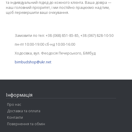
та індивідуальний підхід до кожного клієнта. Ваша довіра —
наш головний пріоритет, і ми постійно працюємо над тим,
щоб перевершити ваші очікування.
Замовити по тел: +38 (068) 851-85-85, +38 (067) 828-10-50
пн-пт 10:00-19:00 сб-нд 10:00-16:00
Ходосівка, вул. Феодосія Печерського, БІМбуд
bimbudshop@ukr.net
Інформація
Про нас
Доставка та оплата
Контакти
Повернення та обмін