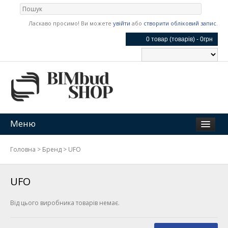
Ласкаво просимо! Ви можете
увійти
або
створити обліковий запис
.
0 товар (товарів) - 0грн
Меню
Головна
>
Бренд
>
UFO
UFO
Від цього виробника товарів немає.