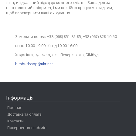
та індивідуальний підхід до кожного клієнта. Ваша довіра —
наш головний пріоритет, і ми постійно працюємо над тим,
щоб перевершити ваші очікування.
Замовити по тел: +38 (068) 851-85-85, +38 (067) 828-10-50
пн-пт 10:00-19:00 сб-нд 10:00-16:00
Ходосівка, вул. Феодосія Печерського, БІМбуд
bimbudshop@ukr.net
Інформація
Про нас
Доставка та оплата
Контакти
Повернення та обмін