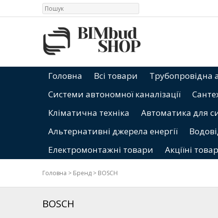
Головна
Всі товари
Трубопровідна 
Системи автономної каналізації
Санте
Кліматична техніка
Автоматика для с
Альтернативні джерела енергії
Водові
Електромонтажні товари
Акціїні това
Головна
>
Бренд
>
BOSCH
BOSCH