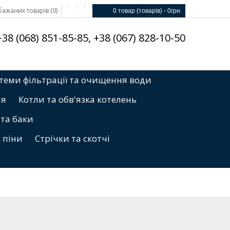
ажаних товарів (0)
0 товар (товарів) - 0грн
8 (068) 851-85-85, +38 (067) 828-10-50
теми фільтрації та очищення води
ня
Котли та обв'язка котелень
 та баки
, піни
Стрічки та скотчі