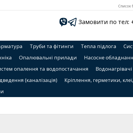
Список б
Замовити по тел: +3
арматура
Труби та фітинги
Тепла підлога
Сис
хніка
Опалювальні прилади
Насосне обладнан
истем опалення та водопостачання
Водонагрівачі
дведення (каналізація)
Кріплення, герметики, клеї
ри