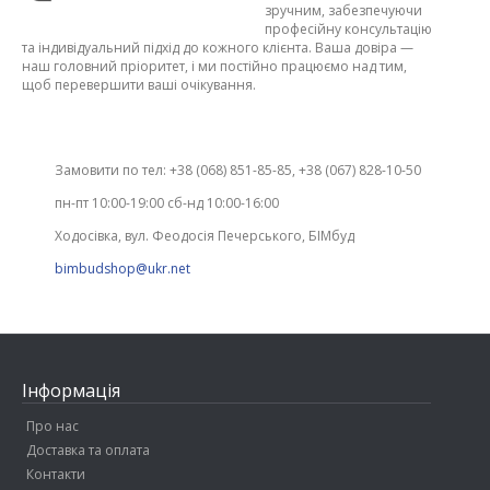
зручним, забезпечуючи
професійну консультацію
та індивідуальний підхід до кожного клієнта. Ваша довіра —
наш головний пріоритет, і ми постійно працюємо над тим,
щоб перевершити ваші очікування.
Замовити по тел: +38 (068) 851-85-85, +38 (067) 828-10-50
пн-пт 10:00-19:00 сб-нд 10:00-16:00
Ходосівка, вул. Феодосія Печерського, БІМбуд
bimbudshop@ukr.net
Інформація
Про нас
Доставка та оплата
Контакти