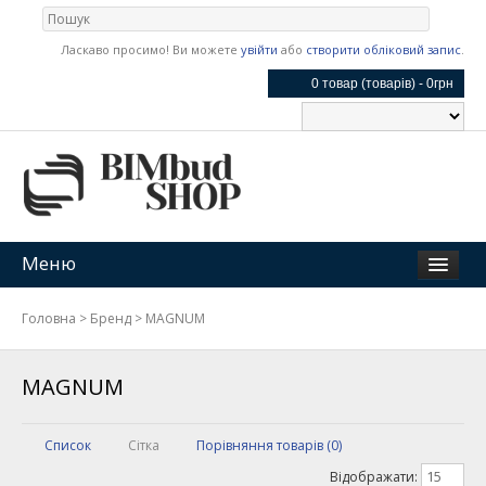
Ласкаво просимо! Ви можете
увійти
або
створити обліковий запис
.
0 товар (товарів) - 0грн
Меню
Головна
>
Бренд
>
MAGNUM
MAGNUM
Список
Сітка
Порівняння товарів (0)
15
Відображати: