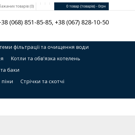
ажаних товарів (0)
0 товар (товарів) - 0грн
8 (068) 851-85-85, +38 (067) 828-10-50
теми фільтрації та очищення води
ня
Котли та обв'язка котелень
 та баки
, піни
Стрічки та скотчі