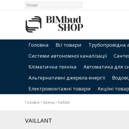
Головна
Всі товари
Трубопровідна 
Системи автономної каналізації
Санте
Кліматична техніка
Автоматика для с
Альтернативні джерела енергії
Водові
Електромонтажні товари
Акціїні това
Головна
>
Бренд
>
Vaillant
VAILLANT