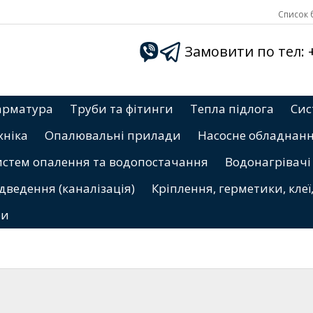
Список б
Замовити по тел: +3
арматура
Труби та фітинги
Тепла підлога
Сис
хніка
Опалювальні прилади
Насосне обладнан
истем опалення та водопостачання
Водонагрівачі
дведення (каналізація)
Кріплення, герметики, клеї
ри