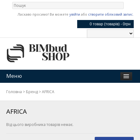
Ласкаво просимо! Ви можете
увійти
або
створити обліковий запис
.
0 товар (товарів) - 0грн
Меню
Головна
>
Бренд
>
AFRICA
AFRICA
Від цього виробника товарів немає.