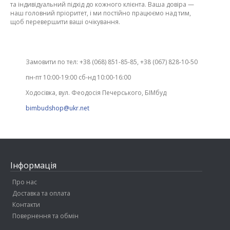
та індивідуальний підхід до кожного клієнта. Ваша довіра —
наш головний пріоритет, і ми постійно працюємо над тим,
щоб перевершити ваші очікування.
Замовити по тел: +38 (068) 851-85-85, +38 (067) 828-10-50
пн-пт 10:00-19:00 сб-нд 10:00-16:00
Ходосівка, вул. Феодосія Печерського, БІМбуд
bimbudshop@ukr.net
Інформація
Про нас
Доставка та оплата
Контакти
Повернення та обмін