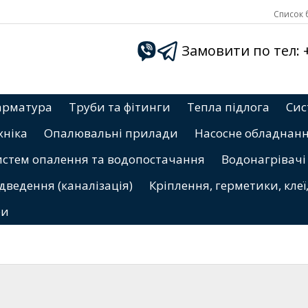
Список б
Замовити по тел: +3
арматура
Труби та фітинги
Тепла підлога
Сис
хніка
Опалювальні прилади
Насосне обладнан
истем опалення та водопостачання
Водонагрівачі
дведення (каналізація)
Кріплення, герметики, клеї
ри