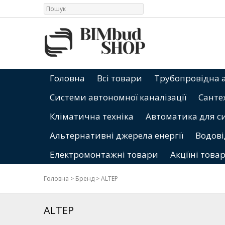
Головна
Всі товари
Трубопровідна 
Системи автономної каналізації
Санте
Кліматична техніка
Автоматика для с
Альтернативні джерела енергії
Водові
Електромонтажні товари
Акціїні това
Головна
>
Бренд
>
ALTEP
ALTEP