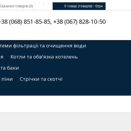
ажаних товарів (0)
0 товар (товарів) - 0грн
8 (068) 851-85-85, +38 (067) 828-10-50
теми фільтрації та очищення води
ня
Котли та обв'язка котелень
 та баки
, піни
Стрічки та скотчі