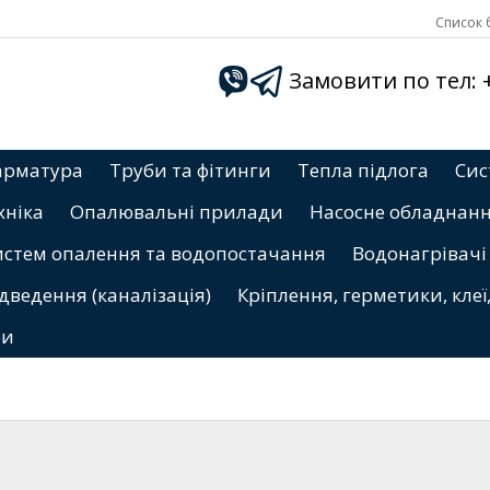
Список б
Замовити по тел: +3
арматура
Труби та фітинги
Тепла підлога
Сис
хніка
Опалювальні прилади
Насосне обладнан
истем опалення та водопостачання
Водонагрівачі
дведення (каналізація)
Кріплення, герметики, клеї
ри