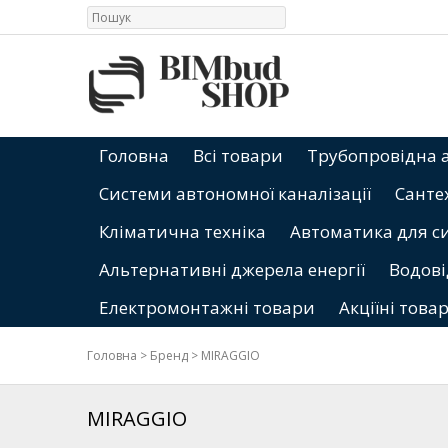
Головна
Всі товари
Трубопровідна 
Системи автономної каналізації
Санте
Кліматична техніка
Автоматика для с
Альтернативні джерела енергії
Водові
Електромонтажні товари
Акціїні това
Головна
>
Бренд
>
MIRAGGIO
MIRAGGIO