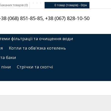
ажаних товарів (0)
0 товар (товарів) - 0грн
8 (068) 851-85-85, +38 (067) 828-10-50
теми фільтрації та очищення води
ня
Котли та обв'язка котелень
 та баки
, піни
Стрічки та скотчі