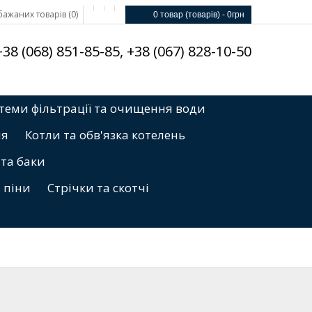
ажаних товарів (0)
0 товар (товарів) - 0грн
8 (068) 851-85-85, +38 (067) 828-10-50
теми фільтрації та очищення води
ня
Котли та обв'язка котелень
 та баки
, піни
Стрічки та скотчі