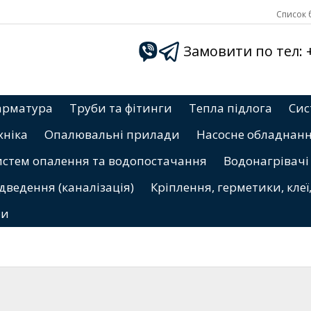
Список б
Замовити по тел: +3
арматура
Труби та фітинги
Тепла підлога
Сис
хніка
Опалювальні прилади
Насосне обладнан
истем опалення та водопостачання
Водонагрівачі
дведення (каналізація)
Кріплення, герметики, клеї
ри