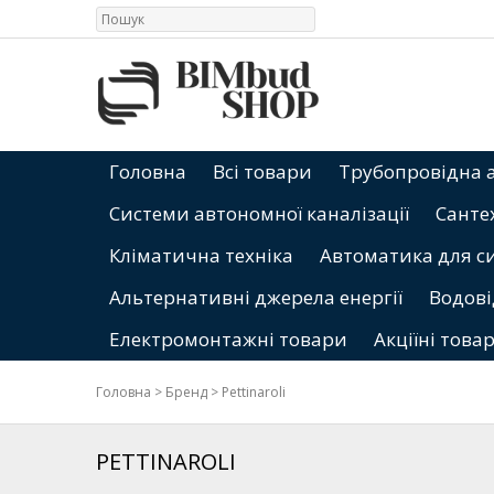
Головна
Всі товари
Трубопровідна 
Системи автономної каналізації
Санте
Кліматична техніка
Автоматика для с
Альтернативні джерела енергії
Водові
Електромонтажні товари
Акціїні това
Головна
>
Бренд
>
Pettinaroli
PETTINAROLI