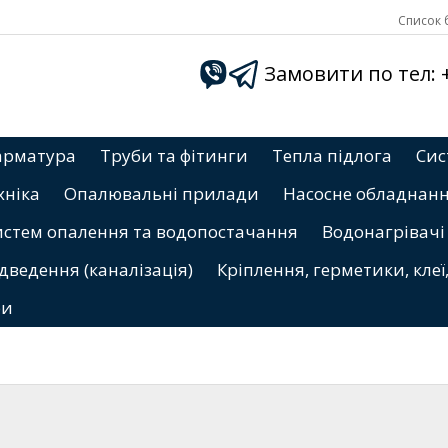
Список б
Замовити по тел: +3
арматура
Труби та фітинги
Тепла підлога
Сис
хніка
Опалювальні прилади
Насосне обладнан
истем опалення та водопостачання
Водонагрівачі
дведення (каналізація)
Кріплення, герметики, клеї
ри