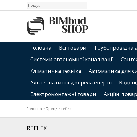
Головна
Всі товари
Трубопровідна 
Системи автономної каналізації
Санте
Кліматична техніка
Автоматика для с
Альтернативні джерела енергії
Водові
Електромонтажні товари
Акціїні това
Головна
>
Бренд
>
reflex
REFLEX