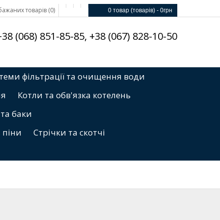
ажаних товарів (0)
0 товар (товарів) - 0грн
8 (068) 851-85-85, +38 (067) 828-10-50
теми фільтрації та очищення води
ня
Котли та обв'язка котелень
 та баки
, піни
Стрічки та скотчі