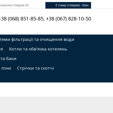
ажаних товарів (0)
0 товар (товарів) - 0грн
8 (068) 851-85-85, +38 (067) 828-10-50
теми фільтрації та очищення води
ня
Котли та обв'язка котелень
 та баки
, піни
Стрічки та скотчі