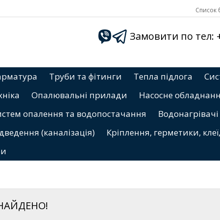
Список б
Замовити по тел: +3
арматура
Труби та фітинги
Тепла підлога
Сис
хніка
Опалювальні прилади
Насосне обладнан
истем опалення та водопостачання
Водонагрівачі
дведення (каналізація)
Кріплення, герметики, клеї
ри
ЗНАЙДЕНО!