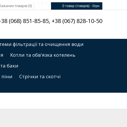
ажаних товарів (0)
0 товар (товарів) - 0грн
8 (068) 851-85-85, +38 (067) 828-10-50
теми фільтрації та очищення води
ня
Котли та обв'язка котелень
 та баки
, піни
Стрічки та скотчі