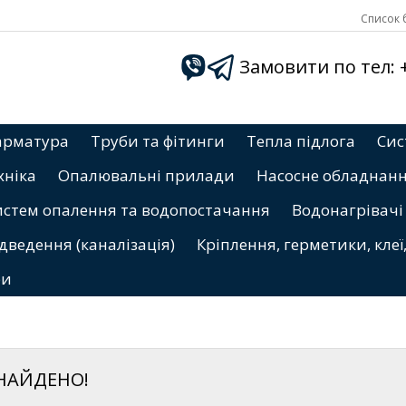
Список б
Замовити по тел: +3
арматура
Труби та фітинги
Тепла підлога
Сис
хніка
Опалювальні прилади
Насосне обладнан
истем опалення та водопостачання
Водонагрівачі
дведення (каналізація)
Кріплення, герметики, клеї
ри
ЗНАЙДЕНО!