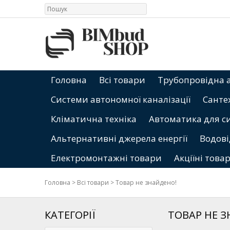
Головна
Всі товари
Трубопровідна 
Системи автономної каналізації
Санте
Кліматична техніка
Автоматика для с
Альтернативні джерела енергії
Водові
Електромонтажні товари
Акціїні това
Головна
>
Всі товари
>
Товар не знайдено!
КАТЕГОРІЇ
ТОВАР НЕ 