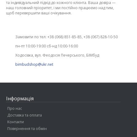
та індивідуальний підхід до кожного клієнта. Ваша довіра —
наш головний пріоритет, і ми постійно працюємо над тим,
щоб перевершити ваші очікування.
Замовити по тел: +38 (068) 851-85-85, +38 (067) 828-10-50
пн-пт 10:00-19:00 сб-нд 10:00-16:00
Ходосівка, вул. Феодосія Печерського, БІМбуд
bimbudshop@ukr.net
Інформація
Про нас
Доставка та оплата
Контакти
Повернення та обмін